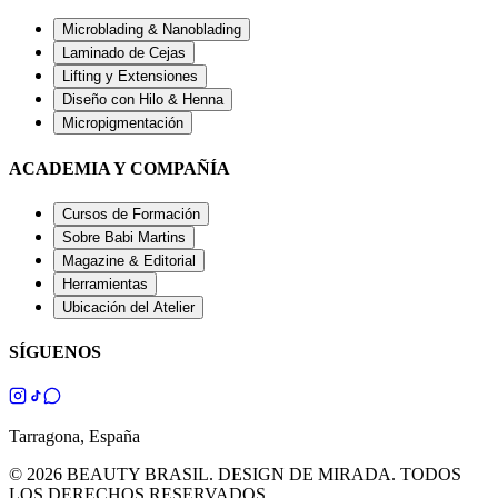
Microblading & Nanoblading
Laminado de Cejas
Lifting y Extensiones
Diseño con Hilo & Henna
Micropigmentación
ACADEMIA Y COMPAÑÍA
Cursos de Formación
Sobre Babi Martins
Magazine & Editorial
Herramientas
Ubicación del Atelier
SÍGUENOS
Tarragona, España
© 2026 BEAUTY BRASIL. DESIGN DE MIRADA. TODOS
LOS DERECHOS RESERVADOS.