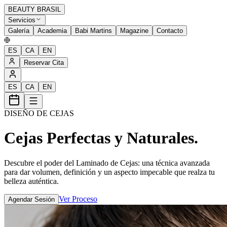
BEAUTY BRASIL
Servicios
Galería
Academia
Babi Martins
Magazine
Contacto
ES
CA
EN
Reservar Cita
ES
CA
EN
DISEÑO DE CEJAS
Cejas Perfectas y Naturales.
Descubre el poder del Laminado de Cejas: una técnica avanzada
para dar volumen, definición y un aspecto impecable que realza tu
belleza auténtica.
Ver Proceso
Agendar Sesión