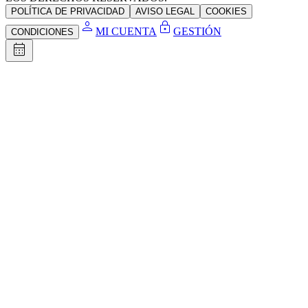
POLÍTICA DE PRIVACIDAD
AVISO LEGAL
COOKIES
person
lock
MI CUENTA
GESTIÓN
CONDICIONES
calendar_month