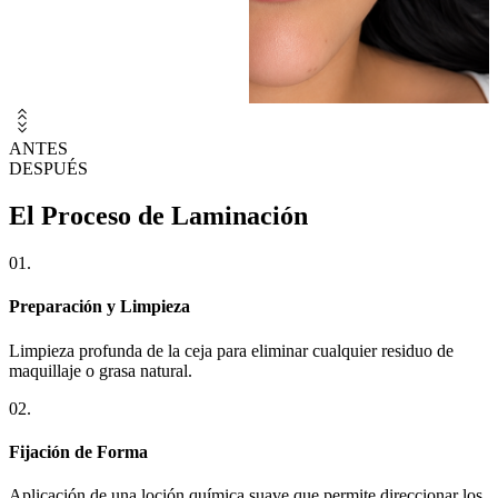
unfold_more_double
ANTES
DESPUÉS
El Proceso de Laminación
01.
Preparación y Limpieza
Limpieza profunda de la ceja para eliminar cualquier residuo de
maquillaje o grasa natural.
02.
Fijación de Forma
Aplicación de una loción química suave que permite direccionar los